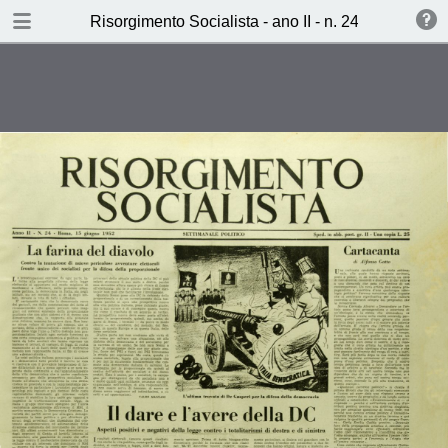
TABLE OF CONTENTS
Risorgimento Socialista - ano II - n. 24 - 15 giugn
Il dare e l’avere della DC (S.S.)
Alla deriva la barca dell’INAM
(Arches)
Il galateo della propaganda
elettorale (Paolo Sideri)
Ieri,OggiDomani (V.L.)