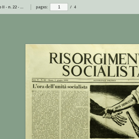
Risorgimento Socialista - anno II - n. 22 - 1 giugno 1952
pages:
/
4