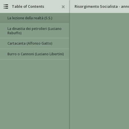
Table of Contents
La lezione della realtà (S.S.)
La dinastia dei petrolieri (Luciano
Rebuffo)
Cartacanta (Alfonso Gatto)
Burro o Cannoni (Luciano Libertini)