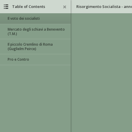
Table of Contents
Il voto dei socialisti
Mercato degli schiavi a Benevento
(T.M.)
Il piccolo Cremlino di Roma
(Guglielm Peirce)
Pro e Contro