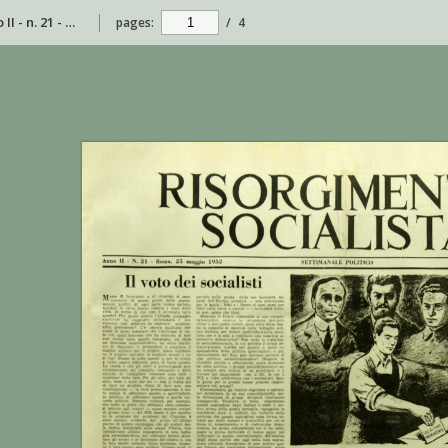
Risorgimento Socialista - anno II - n. 21 - 25 maggio 1952
pages:
/
4