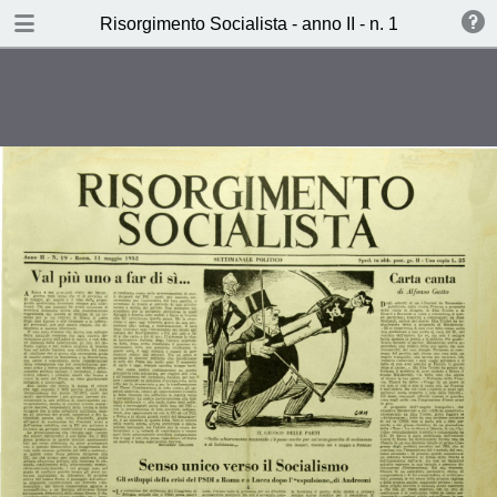
TABLE OF CONTENTS
Risorgimento Socialista - anno II - n. 19 - 11 magg
Senso unico il Socialismo (c.c.)
Zero a Rebecchini (Tarquinio
Maiorino)
La commedia delle ambizioni
(Didimo Chierico)
Pro e Contro