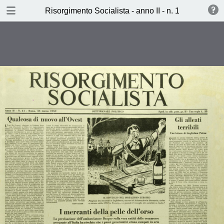
TABLE OF CONTENTS
Risorgimento Socialista - anno II - n. 11 - 16 marz
I mercanti della pelle dell’orso
(S.S.)
A comacchio il tempo si è fermato
(T.M.)
Pitture come buone azioni (Alfonso
Gatto)
L’avanzata di Bavan (Carlo Rossi)