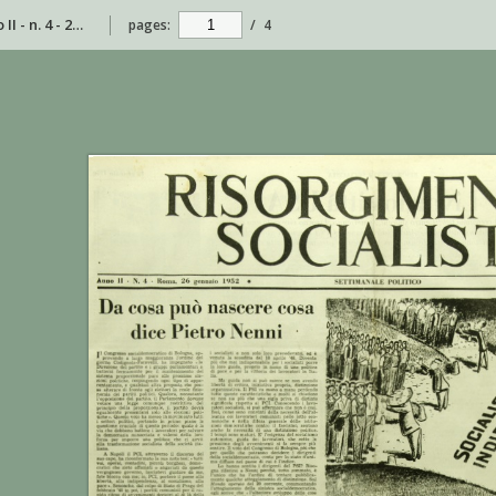
Risorgimento Socialista - anno II - n. 4 - 26 gennaio 1952
pages:
/
4