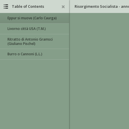
Table of Contents
Eppur si muove (Carlo Caurga)
Livorno città USA (T.M.)
Ritratto di Antonio Gramsci
(Giuliano Pischel)
Burro o Cannoni (L.L.)