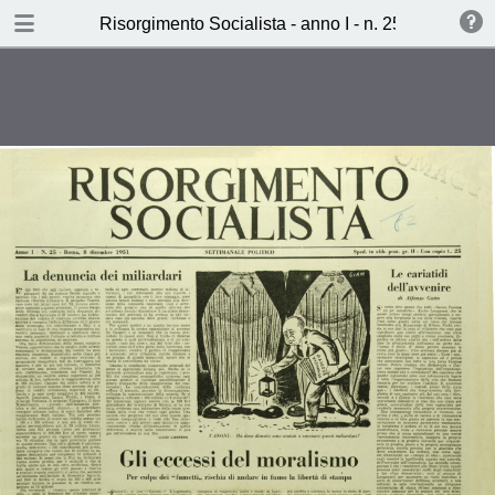
TABLE OF CONTENTS
Risorgimento Socialista - anno I - n. 25 - 8 dicemb
Gli eccessi del moralismo (Carlo
Caurga)
Reggio Emilia anno zero (T.M.)
Metamorfosi del brigante Koba
(Carlo rossi)
Ieri, Oggi, Domani (P.V.)