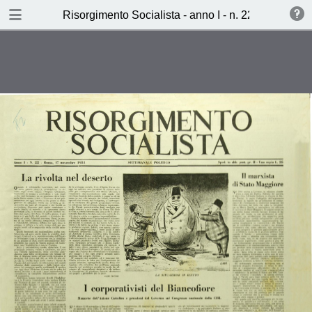
TABLE OF CONTENTS
Risorgimento Socialista - anno I - n. 22 - 17 nove
La rivolta nel deserto (aldo cucchi)
Il monopolio dei miliardari (camillo
ferrari)
Il viaggio di Valentino (Valentino
Riva)
Ieri, Oggi, Domani (P.V.)