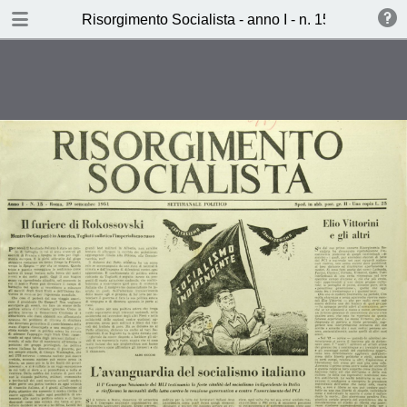
TABLE OF CONTENTS
Risorgimento Socialista - anno I - n. 15 - 29 sette
L’avanguardia del socialismo
italiano
I laburisti alla prova del fuoco
(Carlo Rossi)
I Vendicatori di Coppedè (Stefano
Montenegro)
L’avanguardia del socialismo
italiano