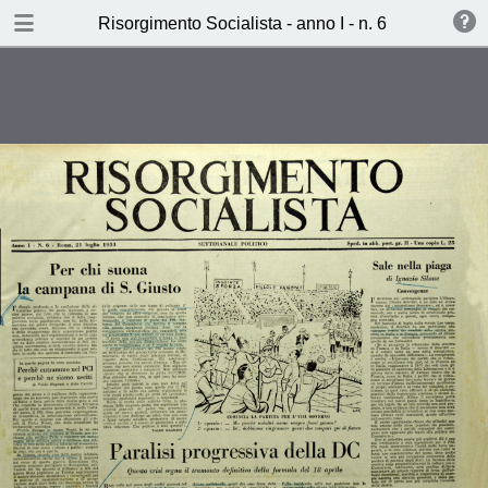
TABLE OF CONTENTS
Risorgimento Socialista - anno I - n. 6 - 21 luglio 
Paralisi progressiva della DC
(Caracalla)
La marcia su Roma dei Vespisti
(Paolo Vittorelli)
Contro la funesta illusione dello
Stato-guida (Ignazio silione)
Perchè entrammo nel PCI e perchè
ne siamo usiti (Valdo Magnani e
Aldo Cucchi)