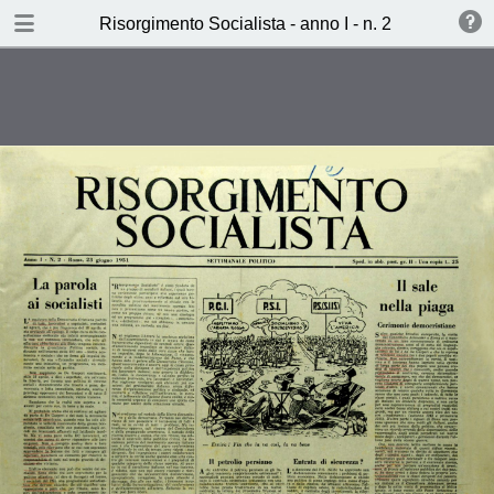
TABLE OF CONTENTS
Risorgimento Socialista - anno I - n. 2 - 23 giugno
Incertenzza e onfusione nel voto
degli operai francese (Paolo
Vittorelli)
Il segreto del P.C. franese (M.C.)
Perchè entrammo nel P.C.I. e
perhè ne siamo usiti (Valdo
Magnani e Aldo Cucchi)
Risultati permanenti? (Aldo
Garosci)