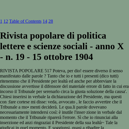
1
12
Table of Contents
14
28
Rivista popolare di politica
lettere e scienze sociali - anno X
- n. 19 - 15 ottobre 1904
RIVISTA POPOLARE 517 Poteva, per dio! essere diverso il senso
manifestato dalle parole ? Tanto che io e tutti i presenti (dico tutti)
ritenemmo che il Presidente per lealtà ed anche per abbreviare la
discussione avvertisse il difensore del materiale errore di fatto in cui era
incorso il Tribunale per serenarlo circa la giusta soluzione della causa'.
Chiesi inserirsi in verbale la dichiarazione del Presidente, ma questi
con :fare cortese mi disse: veda, avvocato , le faccio avvertire che il
Tribunale a mo• menti deciderà. Le qua.li parole dovevano
necessariamente intendersi così: è inutile l'inser·zione in verbale dal
momento che il Tribunale riparerà l'errore. Sì che io rinunciai alla
inserzione ed anzi ringraziai il Presidente della sua lealtà~ Tale la
giudicai in quel momento. E soggiunsi, quasi a ribadire la