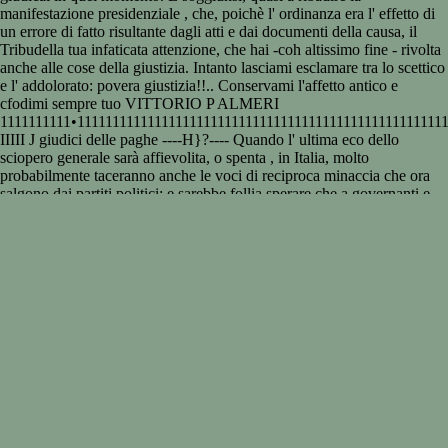
manifestazione presidenziale , che, poichè l' ordinanza era l' effetto di
un errore di fatto risultante dagli atti e dai documenti della causa, il
Tribudella tua infaticata attenzione, che hai -coh altissimo fine - rivolta
anche alle cose della giustizia. Intanto lasciami esclamare tra lo scettico
e l' addolorato: povera giustizia!!.. Conservami l'affetto antico e
cfodimi sempre tuo VITTORIO P ALMERI
1111111111•1111111111111111111111111111111111111111111111111111
IIIII J giudici delle paghe ----H}?---- Quando l' ultima eco dello
sciopero generale sarà affievolita, o spenta , in Italia, molto
probabilmente taceranno anche le voci di reciproca minaccia che ora
salgono dai partiti politici; e sarebbe follia sperare che a governanti e
governati rimanesse la traccia di qualche ammaestramento. Sarebbe
follia, perchè le mass·e, come gli individ11i, sono immemori,
facilmente, e forse fortunatamente: così solo si spengono i rancori e
nale ben poteva, anzi doveva revocarla. Fra gli Herreros le promesse e
le speranze e i voti q.i vendetta. ( Africanisoggetti alla Germania) Pure,
fra i propositi che di qui e di là si sonò fatti, taluno vi sarebbe, non
indegno, almeno di discussione. Non mettiamo fra questi il progetto di
lega antiteppistica - fiera minaccia di preparazione alla guerra d- · vile ;
nè quello di leggi restrittive della libertà di associazione e di sciopero ;
o di restrittive discipline della M'ingannai, sé pure non fui ingannato' e
e' ingannammo tutti. Il Tribunale man tenne ferma l'ordinanza fondata,
per espressa dichiarazione del Presidente , sul primo decreto di
citazione nullo per difetto di specificazione del fatto e pronunciando in
merito e cont1·0 le conclusioni del Pubblico Ministero condannò il