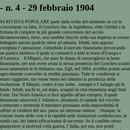
- n. 4 - 29 febbraio 1904
94 RIVISTA POPOLARE parte dalla scelta del momento in cui la
conversione va fatta. Il Goschen che, in Inghilterra, ebbe l'abilità e la
fortuna di compiere la più grande conversione del secolo
diciannovesimo, forse, non sarebbe riuscito nella sua impresa se avesse
indugiato ancora qualche mese ad attuarla. Infatti, non appena
compiuta l' operazione, s'intorbido il mercato finanziario provocando
un panico morboso il quale si comunicò a tutte le borse d'Europa e
d'America. · Il Miquel, che pure fu dotato di meraviglioso ta lento
finanziario, per non avere avuta la stessa prontezza del Goschen scontò
assai amaramen te la titubanza sua. Egli, nel 1894, avrebbe potuto assai
agevolmente convertire la rendita prussiana. Tutte le condizioni si
erano raggiunte, ma venne meno nel ministro la prontezza della
risoluzione. Il Miquel, contro il suo solito , indugiò e l' indugio gli fu
fatale. Infatti, pochi m_esi dopo, scoppiò la crisi monetaria negli Stati
Uniti. Dal Nord-America si fece appello all'oro europeo, il quale
lietamente attraversò l' Atlantico, diradando il capitale del vecchio
continente e mettendo il ministero prussiano nella impossibilità di
offrire ai creditori del suo. paese un interesse minore. · Dunque, la
visione esatta delle cose e la rapidità nelle risoluzioni costituiscono, in
simili casi, dei fattori efficacissimi di successo. Se il conflitto russo-
giapponese si risolverà colla guerra, l' Italia, per ora, non potrà