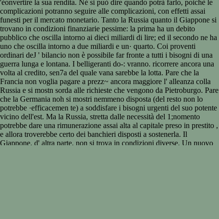
'èonvertire la sua rendita. Nè si può dire quando potrà farlo, poichè le
complicazioni potranno seguire alle complicazioni, con effetti assai
funesti per il mercato monetario. Tanto la Russia quanto il Giappone si
trovano in condizioni finanziarie pessime: la prima ha un debito
pubblico che oscilla intorno ai dieci miliardi di lire; ed il secondo ne ha
uno che oscilla intorno a due miliardi e un· quarto. Coi proventi
ordinari deJ ' bilancio non è possibile far fronte a tutti i bisogni di una
guerra lunga e lontana. I belligeranti do-: vranno. ricorrere ancora una
volta al credito, sen7a del quale vana sarebbe la lotta. Pare che la
Francia non voglia pagare a prezz~ ancora maggiore l' alleanza colla
Russia e si mostn sorda alle richieste che vengono da Pietroburgo. Pare
che la Germania noh si mostri nemmeno disposta (del resto non lo
potrebbe ·efficacemen te) a soddisfare i bisogni urgenti del suo potente
vicino dell'est. Ma la Russia, stretta dalle necessità del 1;nomento
potrebbe dare una rimunerazione assai alta al capitale preso in prestito ,
e allora troverebbe certo dei banchieri disposti a sostenerla. Il
Giappone, d' altra parte, non si trova in condizioni diverse. Un nuovo
prestito suo potrebbe essere collocato con relativa facilità nella Gran
Brettagna e negli Stati Uniti d'America se alto ne sarà l' interesse.
Comunque, ne verrebbe una rarefazione nel c::ipitale disponibile;
rarefazione che per leggi inesorabili di equilibrio si comunicherebbe
all'Italia e ai paesi che posseggono in maggior quantità la rendita
nostra. E allora, per non andare incontro al pericolo di vedersi chiesto,
da moltissimi creditori, il capitale equivalente anzi che il nuovo titolo, il
Ministero italiano del Tesoro dovrebbe, per ragioni di facile intuizione