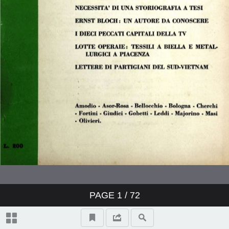
Storici e storia contemporanea
(Sergio Bologna)
Istituzioni letterarie e progresso del
regime (Franco Fortini)
Uno scrittore ai margini del
capitalismo: Mastronardi (Alberto
Asor-Rosa)
"Differenziazioni nel concetto di
progresso" di Ernst Bloch (Luciano
Amodio)
PAGE
1
/ 72
Guttuso e mitologia (Claudio
Olivieri)