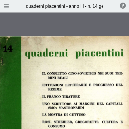
TABLE OF CONTENTS
quaderni piacentini - anno III - n. 14 gen.-feb. 1964
Cronaca italiana
I termini reali del conflitto Cina -
URSS (Edoarda Masi)
Poesia - Lotte secondarie
(Giancarlo Majorino)
Il franco tiratore
Dieci anni di televisione (Paolo
Gobetti)
Poesie - "Il tempo che non volevo"
e "Le giornate bianche" (Giovanni
Giudici)