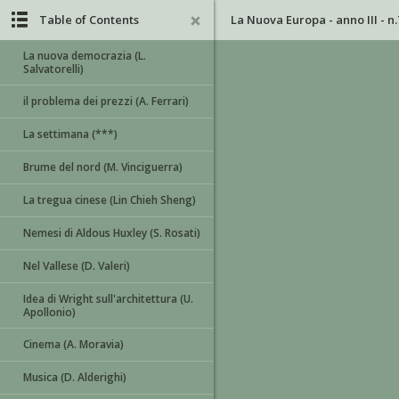
Table of Contents
La Nuova Europa - anno III - n.
La nuova democrazia (L.
Salvatorelli)
il problema dei prezzi (A. Ferrari)
La settimana (***)
Brume del nord (M. Vinciguerra)
La tregua cinese (Lin Chieh Sheng)
Nemesi di Aldous Huxley (S. Rosati)
Nel Vallese (D. Valeri)
Idea di Wright sull'architettura (U.
Apollonio)
Cinema (A. Moravia)
Musica (D. Alderighi)