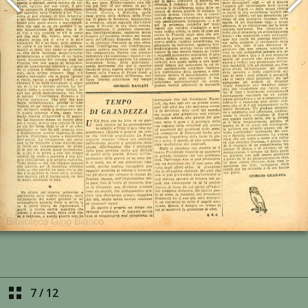
7
/
12