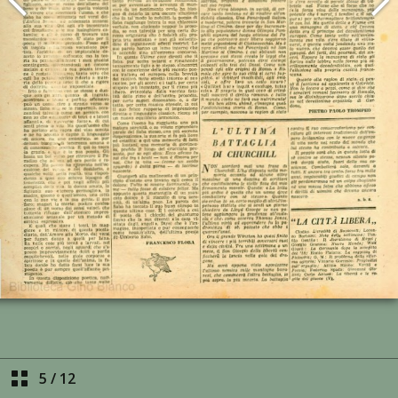
5
/
12