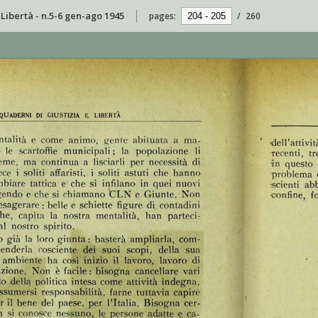
Libertà - n.5-6 gen-ago 1945
pages:
/
260