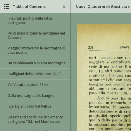
Table of Contents
Nuovi Quaderni di Giustizia e 
I risultati politici della lotta
partigiana
Venti mesi di guerra partigiana nel
Cuneese
Viaggio attraverso le montagne di
casa nostra
Un cambiamento in alta montagna
I valligiani della II divisione “G.L.”
Val Varaita agosto 1944
Dalla montagna alle Langhe
I partigiani della Val Pellice
Lineamenti storici del movimento
partigiano “G.L” nel Monferrato