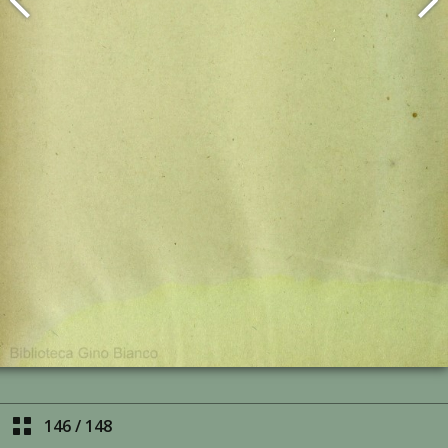
146
/
148