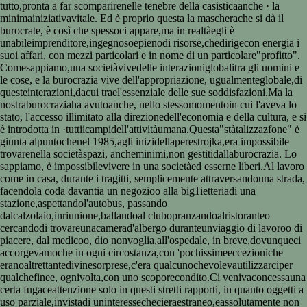
tutto,pronta a far scomparirenelle tenebre della casisticaanche · la
minimainiziativavitale. Ed è proprio questa la mascherache si dà il
burocrate, è così che spessoci appare,ma in realtàegli è
unabileimprenditore,ingegnosoepienodi risorse,chedirigecon energia i
suoi affari, con mezzi particolari e in nome di un particolare"profitto".
Comesappiamo,una societàvivedelle interazioniglobalitra gli uomini e
le cose, e la burocrazia vive dell'appropriazione, ugualmenteglobale,di
questeinterazioni,dacui trael'essenziale delle sue soddisfazioni.Ma la
nostraburocraziaha avutoanche, nello stessomomentoin cui l'aveva lo
stato, l'accesso illimitato alla direzionedell'economia e della cultura, e si
è introdotta in ·tuttiicampidell'attivitàumana.Questa"stàtalizzazfone" è
giunta alpuntochenel 1985,agli inizidellaperestrojka,era impossibile
trovarenella societàspazi, ancheminimi,non gestitidallaburocrazia. Lo
sappiamo, è impossibilevivere in una societàed esserne liberi.Al lavoro
come in casa, durante i tragitti, semplicemente attraversandouna strada,
facendola coda davantia un negozioo alla big1ietteriadi una
stazione,aspettandol'autobus, passando
dalcalzolaio,inriunione,ballandoal clubopranzandoalristoranteo
cercandodi trovareunacamerad'albergo duranteunviaggio di lavoroo di
piacere, dal medicoo, dio nonvoglia,all'ospedale, in breve,dovunqueci
accorgevamoche in ogni circostanza,con 'pochissimeeccezioniche
eranoaltrettantedivinesorprese,c'era qualcunochevolevautilizzarciper
qualchefinee, ognivolta,con uno scoporecondito.Ci venivaconcessauna
certa fugaceattenzione solo in questi stretti rapporti, in quanto oggetti a
uso parziale,invistadi uninteressechecieraestraneo,eassolutamente non