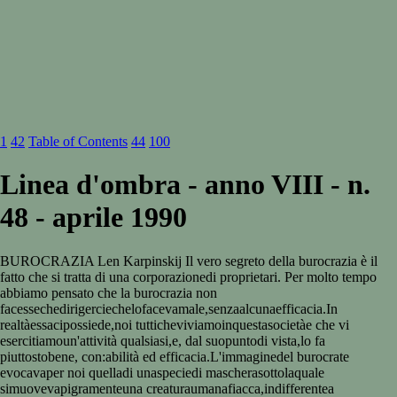
1
42
Table of Contents
44
100
Linea d'ombra - anno VIII - n.
48 - aprile 1990
BUROCRAZIA Len Karpinskij Il vero segreto della burocrazia è il
fatto che si tratta di una corporazionedi proprietari. Per molto tempo
abbiamo pensato che la burocrazia non
facessechedirigerciechelofacevamale,senzaalcunaefficacia.In
realtàessacipossiede,noi tutticheviviamoinquestasocietàe che vi
esercitiamoun'attività qualsiasi,e, dal suopuntodi vista,lo fa
piuttostobene, con:abilità ed efficacia.L'immaginedel burocrate
evocavaper noi quelladi unaspeciedi mascherasottolaquale
simuovevapigramenteuna creaturaumanafiacca,indifferentea