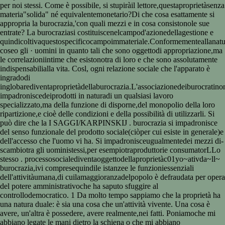
per noi stessi. Come è possibile, si stupiràil lettore,questaproprietàsenza
materia"solida" né equivalentemonetario?Di che cosa esattamente si
appropria la burocrazia,'con quali mezzi e in cosa consistonole sue
entrate? La burocraziasi costituiscenelcampod'azionedellagestione e
quindicoltivaquestospecificocampoimmateriale.Conformementeallanatur
coseo gli · uomini in quanto tali che sono oggettodi appropriazione,ma
le correlazioniintime che esistonotra di loro e che sono assolutamente
indispensabilialla vita. Cosl, ogni relazione sociale che l'apparato è
ingradodi
inglobarediventaproprietàdellaburocrazia.L'associazionedeiburocratino
impadroniscedeiprodotti in naturadi un qualsiasi lavoro
specializzato,ma della funzione di disporne,del monopolio della loro
ripartizione,e cioè delle condizioni e della possibilità di utilizzarli. Si
può dire che la I SAGGI/KARPINSKIJ . burocrazia si impadronisce
del senso funzionale del prodotto sociale(ciòper cui esiste in generale)e
dell'accesso che l'uomo vi ha. Si impadronisceugualmentedei mezzi di-
scambiotra gli uoministessi,per esempiotraproduttorie consumatorLLo
stesso . processosocialediventaoggettodellaproprietàc01yo~ativda~ll~
burocrazia,ivi compresequindile istanzee le funzioniessenziali
dell'attivitàumana,di cuilamaggioranzadelpopolo è defraudata per opera
del potere amministrativoche ha saputo sfuggire al
controllodemocratico. 1 Da molto tempo sappiamo che la proprietà ha
una natura duale: è sia una cosa che un'attività vivente. Una cosa è
avere, un'altra è possedere, avere realmente,nei fatti. Poniamoche mi
abbiano legate le mani dietro la schiena o che mi abbiano