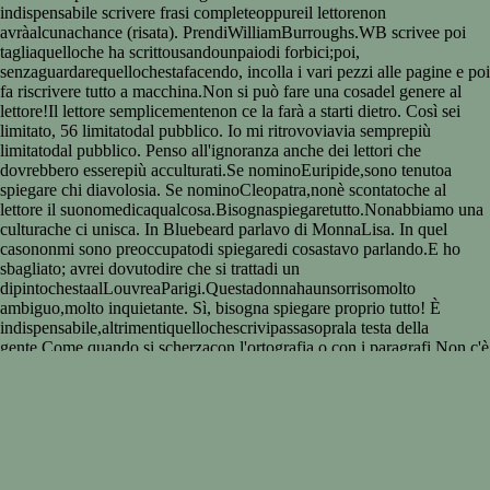
indispensabile scrivere frasi completeoppureil lettorenon
avràalcunachance (risata). PrendiWilliamBurroughs.WB scrivee poi
tagliaquelloche ha scrittousandounpaiodi forbici;poi,
senzaguardarequellochestafacendo, incolla i vari pezzi alle pagine e poi
fa riscrivere tutto a macchina.Non si può fare una cosadel genere al
lettore!Il lettore semplicementenon ce la farà a starti dietro. Così sei
limitato, 56 limitatodal pubblico. Io mi ritrovoviavia semprepiù
limitatodal pubblico. Penso all'ignoranza anche dei lettori che
dovrebbero esserepiù acculturati.Se nominoEuripide,sono tenutoa
spiegare chi diavolosia. Se nominoCleopatra,nonè scontatoche al
lettore il suonomedicaqualcosa.Bisognaspiegaretutto.Nonabbiamo una
culturache ci unisca. In Bluebeard parlavo di MonnaLisa. In quel
casononmi sono preoccupatodi spiegaredi cosastavo parlando.E ho
sbagliato; avrei dovutodire che si trattadi un
dipintochestaalLouvreaParigi.Questadonnahaunsorrisomolto
ambiguo,molto inquietante. Sì, bisogna spiegare proprio tutto! È
indispensabile,altrimentiquellochescrivipassasoprala testa della
gente.Come quando si scherzacon l'ortografia o con i paragrafi.Non c'è
differenza. Quindiè doveredello scrittorerenderetutto chiaro? Beh,
diciamoche è il minimoche si possa fare. Ma non è
teoricamenteimpossibilee anche unpo' noioso? Beh, si può
diventareridicolie, comedicevo, io nonho spiegato chi fosseMonna
Lisa, pur sentendoche era necessario.La generazionedi miopadre
sapevachi fosse.Allorac'era un' informazionediffusaalmenorispettoa
alcuneopered'arte fondamentali, come laVeneredi Mito, che venivafatta