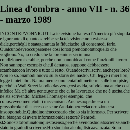
Linea d'ombra - anno VII - n. 36
- marzo 1989
INCONTRI/VONNIGUT La televisione ha reso l'America più stupida
e ignorante di quanto sarebbe se la televisione non esistesse.
diale,perchégli è statagarantita la fiduciache gli consentedi farlo.
Qualcunodeveoccuparsenee cosi lorosi prendonotuttoquello che
vogliono.No, io credo che la loroanima sia in una
condizionemiserabile, perché non hannoideadi come funzioniil lavoro.
Non sannoper esempio che,il denarosi suppone debbaessere
scambiatocon lavoro e tutto il resto. Quandoscrivi,scrivi ancheper loro?
Non lo so. Siamodi nuovo sulla storia del nastro. Chi legge i miei libri,
legge i miei libri. Naturalmentesono tentafodi mettermi sulle loro piste,
perché io Wall Street la odio davvero,così avida, subdolama anche così
infelice.Ma c'è altra gente,gente che ci ha lavorato,e che ne è uscita,che
ne sta scrivendo; MichaelThomasper esempio, che
conosceveramentetutti i meccanismi. Anchesuopadre era un
grossobroker di successoe se ne èandatoperc~élacorruzioneera
insopportabile.Quindinonènecessario che io sia informato. Per scrivere
hai bisogno di avere informazionidi settore? Pensodi
sl.Sonostatofortunatoinquestosenso,perché,avendostudiatoscienze,anch
stato in gradodi scriverne.Ho studiatocalcolo, fisicaavanzata. Sono