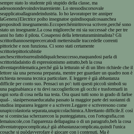
sempre stato lo studente più stupido della classe, ma
adessonondevoindovinareniente. Lo stessodiscorsovale
seapplicatoallagrandeindustria. Io ho lavoratoper tre anniper
laGenera}Electrice poiho insegnatoe quindisoqualcosaanchea
propositodi insegnamento.Eccoperchémiritrovoa scrivere,perché sono
stato un insegnante.La cosa miglioreche mi sia successaè che per tre
anni ho fatto il pilota. Cosapensi della letteraturaminimalista? Gli
scrittorihannosemprecercatodi mettersisulle traccedelle correnti
pittoriche e non funziona. Ci sono stati certamente
scrittoriepittoricubistie
anchescrittorisurrealistidiqualchesuccesso,maquandosi parla di
scrittoridadaistio di espressionismo astratto,beh la cosa
diventaproblematica,perché già la letturain sé di un libro richiede che il
lettore sia una persona preparata, mentre per guardare un quadro non è
richiesta nessuna tecnica particolare. E leggere è già abbastanza
difficile per conto suo. Pensaci un po': tutti questi piccoli simboli su
una paginabianca e tu devi raccoglierlicon gli occhi e trasformarli in
ogni sorta di cosa nella tua testa. Ora quasi tutti sono in grado di farloe
qual- . siasipersonaeducataha passato la maggior parte dei suoianni di
studioa impararea leggere e a scrivere.Leggere e scriveresono come
unapiccolastoria separata,unapiccolachimica.Altrettanto difficile.E così
se si cominciaa scherzarecon la punteggiatura, con l'ortografia,con
lemaiuscole,con l'apparenza dellapagina o di un paragrafo,beh la cosa
diventatroppocomplicata,è già abbastanzacomplicata,quindi l'unica
cosache si puòdavverofare è giocare con i contenuti. Ma è