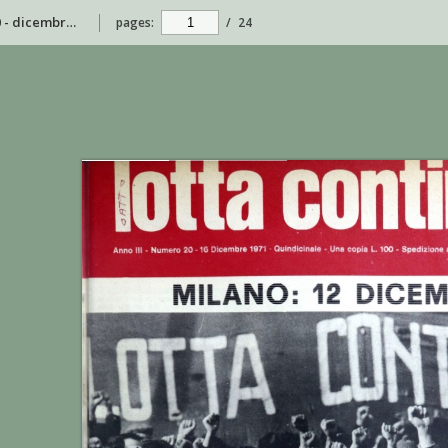
Lotta Continua - anno III - n. 20 - dicembre 1971
pages:
/
24