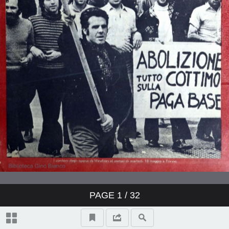
È la lotta non il voto, è la lotta che
decide
La truffa delle riforme
Meridione, agricoltura e sviluppo
capitalistico
Tra servi del padrone
Contro il padrone Olivetti
PAGE
1
/ 32
Politecnico di Torino: il pre-salario a
tutti