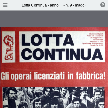
TABLE OF CONTENTS
Lotta Continua - anno III - n. 9 - maggio 1971
Gli operai licenziati in fabbrica!
Sabato 29 maggio, giornata di
mobilitazione
Proletari e padroni
Cronaca della lotta Fiat
I cortei ci hanno dato la libertà
Agnelli è il capo del racket
Bandiere rosse sulla Fiat