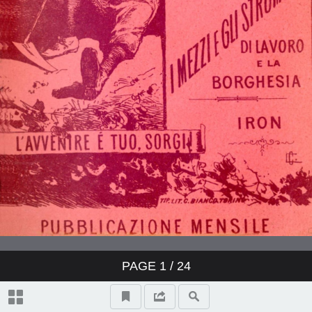
PAGE
1
/ 24