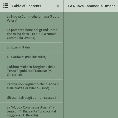
Table of Contents
La Nuova Commedia Umana - an
La Nuova Commedia Umana (Paolo
Valera)
La presentazione del grand'uomo
che mi ha dato il titolo (La Nuova
Commedia Umana)
Lo Czar in Italia
G. Garibaldi (Papiliunculus)
L'ultimo Ministro borghese della
Terza Repubblica Francese (M.
Chrestien)
Perché non vogliamo Napoleone III
sulle piazze di Milano (Finot)
Gli scandali degli uomonisessuali
La "Nuova Commedia Umana" a
teatro - "Il Ruzzante" predica dal
loggione (A. Beolchi)