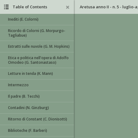
Table of Contents
Aretusa anno II - n. 5 - luglio-
Inediti (E. Colorni)
Ricordo di Colorni (G. Morpurgo-
Tagliabue)
Estratti sulle nuvole (G. M. Hopkins)
Etica e politica nell'opera di Adolfo
Omodeo (G. Santonastaso)
Letture in tenda (K. Mann)
Intermezzo
Il padre (B. Tecchi)
Contadini (N. Ginzburg)
Ritorno di Constant (C. Dionisotti)
Biblioteche (F. Barberi)