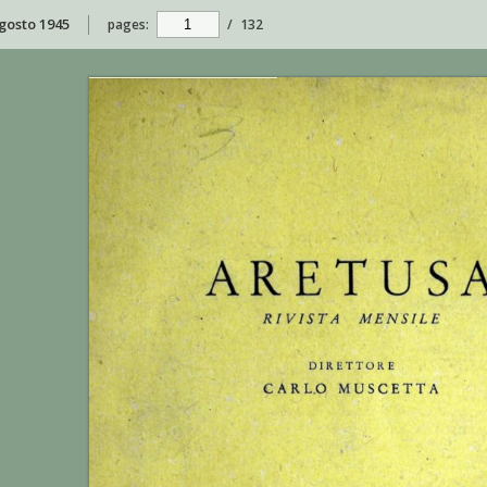
agosto 1945
pages:
/
132