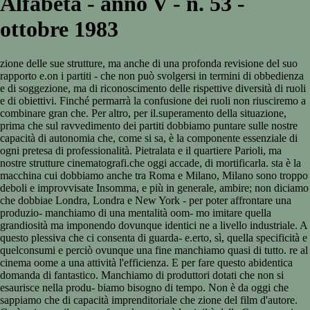
Alfabeta - anno V - n. 53 -
ottobre 1983
zione delle sue strutture, ma anche di una profonda revisione del suo
rapporto e.on i partiti - che non può svolgersi in termini di obbedienza
e di soggezione, ma di riconoscimento delle rispettive diversità di ruoli
e di obiettivi. Finché permarrà la confusione dei ruoli non riusciremo a
combinare gran che. Per altro, per il.superamento della situazione,
prima che sul ravvedimento dei partiti dobbiamo puntare sulle nostre
capacità di autonomia che, come si sa, è la componente essenziale di
ogni pretesa di professionalità. Pietralata e il quartiere Parioli, ma
nostre strutture cinematografi.che oggi accade, di mortificarla. sta è la
macchina cui dobbiamo anche tra Roma e Milano, Milano sono troppo
deboli e improvvisate Insomma, e più in generale, ambire; non diciamo
che dobbiae Londra, Londra e New York - per poter affrontare una
produzio- manchiamo di una mentalità oom- mo imitare quella
grandiosità ma imponendo dovunque identici ne a livello industriale. A
questo plessiva che ci consenta di guarda- e.erto, sì, quella specificità e
quelconsumi e perciò ovunque una fine manchiamo quasi di tutto. re al
cinema oome a una attività l'efficienza. E per fare questo abidentica
domanda di fantastico. Manchiamo di produttori dotati che non si
esaurisce nella produ- biamo bisogno di tempo. Non è da oggi che
sappiamo che di capacità imprenditoriale che zione del film d'autore.