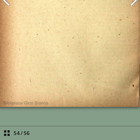
54
/
56