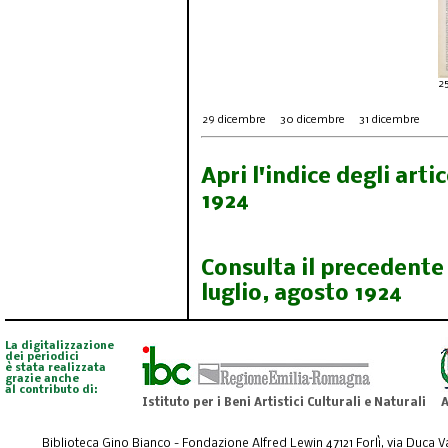
2
29
dicembre
30
dicembre
31
dicembre
Apri l'indice degli art
1924
Consulta il precedente
luglio, agosto 1924
La digitalizzazione
dei periodici
è stata realizzata
grazie anche
al contributo di:
Istituto per i Beni Artistici Culturali e Naturali
A
Biblioteca Gino Bianco - Fondazione Alfred Lewin 47121 Forlì, via Duca Val