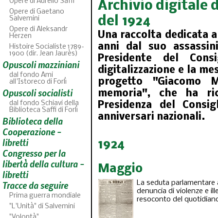
Opere di Aurelio Saffi
Archivio digitale d
Opere di Gaetano
del 1924
Salvemini
Opere di Aleksandr
Una raccolta dedicata a
Herzen
anni dal suo assassin
Histoire Socialiste 1789-
1900 (dir. Jean Jaurès)
Presidente del Consi
Opuscoli mazziniani
digitalizzazione e la me
dal fondo Ami
progetto "Giacomo M
all'Istoreco di Forlì
Opuscoli socialisti
memoria", che ha ric
Acpol n
dal fondo Schiavi della
Presidenza del Consig
9
fascicoli s
Biblioteca Saffi di Forlì
anniversari nazionali.
Biblioteca della
ABC
46
fascicoli sfogliabili
Cooperazione -
libretti
1924
Congresso per la
libertà della cultura -
Maggio
libretti
La seduta parlamentare a
Tracce da seguire
denuncia di violenze e il
Prima guerra mondiale
resoconto del quotidiano
"L'Unità" di Salvemini
"Volontà"