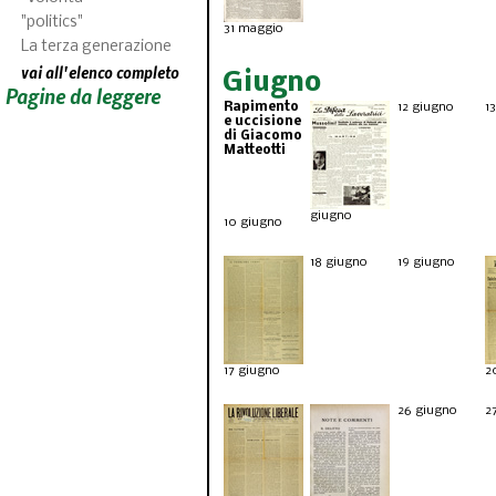
"politics"
31 maggio
La terza generazione
vai all'elenco completo
Giugno
Pagine da leggere
Rapimento
12 giugno
1
e uccisione
di Giacomo
Matteotti
giugno
10 giugno
18 giugno
19 giugno
17 giugno
2
26 giugno
2