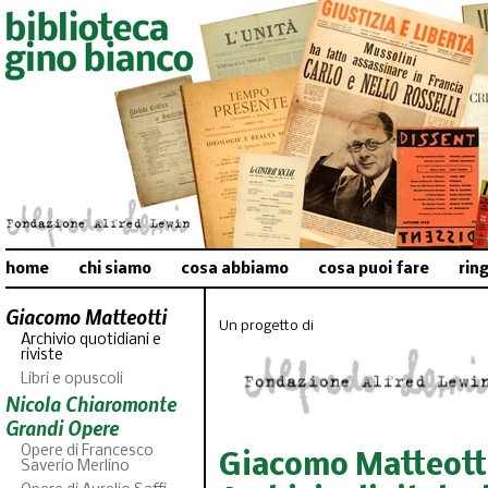
home
chi siamo
cosa abbiamo
cosa puoi fare
rin
Giacomo Matteotti
Un progetto di
Archivio quotidiani e
riviste
Libri e opuscoli
Nicola Chiaromonte
Grandi Opere
Opere di Francesco
Giacomo Matteott
Saverio Merlino